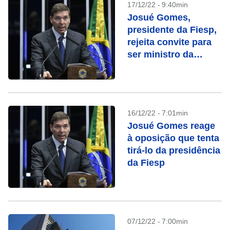
17/12/22 - 9:40min
Josué Gomes,
presidente da Fiesp,
rejeita convite para
ser ministro da
Indústria
16/12/22 - 7:01min
Josué Gomes reage
à oposição que tenta
tirá-lo da presidência
da Fiesp
07/12/22 - 7:00min