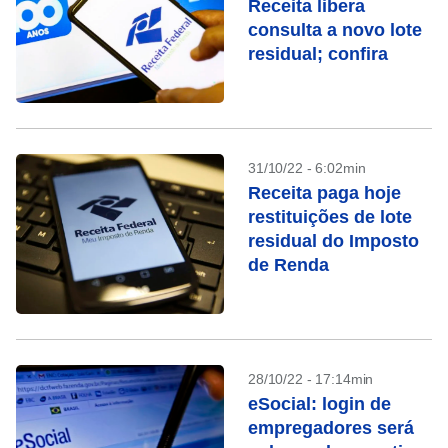
Receita libera
consulta a novo lote
residual; confira
31/10/22 - 6:02min
Receita paga hoje
restituições de lote
residual do Imposto
de Renda
28/10/22 - 17:14min
eSocial: login de
empregadores será