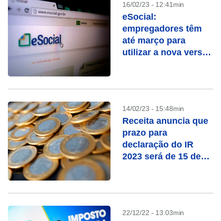
16/02/23 - 12:41min
eSocial:
empregadores têm
até março para
utilizar a nova versão
do sistema
14/02/23 - 15:48min
Receita anuncia que
prazo para
declaração do IR
2023 será de 15 de
março a 31 de maio
22/12/22 - 13:03min