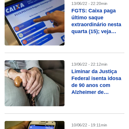
13/06/22 - 22:20min
FGTS: Caixa paga
último saque
extraordinário nesta
quarta (15); veja
quem recebe
13/06/22 - 22:12min
Liminar da Justiça
Federal isenta idosa
de 90 anos com
Alzheimer de
declarar IR
10/06/22 - 19:11min