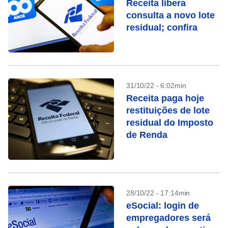
Receita libera
consulta a novo lote
residual; confira
31/10/22 - 6:02min
Receita paga hoje
restituições de lote
residual do Imposto
de Renda
28/10/22 - 17:14min
eSocial: login de
empregadores será