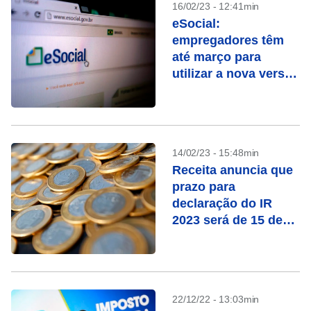
16/02/23 - 12:41min
eSocial:
empregadores têm
até março para
utilizar a nova versão
do sistema
14/02/23 - 15:48min
Receita anuncia que
prazo para
declaração do IR
2023 será de 15 de
março a 31 de maio
22/12/22 - 13:03min