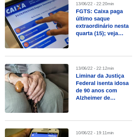
13/06/22 - 22:20min
FGTS: Caixa paga
último saque
extraordinário nesta
quarta (15); veja
quem recebe
13/06/22 - 22:12min
Liminar da Justiça
Federal isenta idosa
de 90 anos com
Alzheimer de
declarar IR
10/06/22 - 19:11min