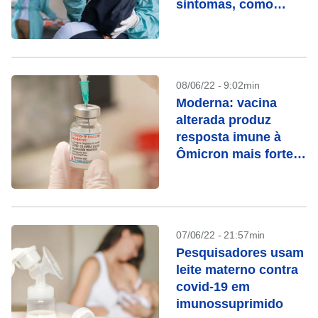
sintomas, como
testar e tempo de
isolamento
08/06/22 - 9:02min
Moderna: vacina
alterada produz
resposta imune à
Ômicron mais forte
que a original
07/06/22 - 21:57min
Pesquisadores usam
leite materno contra
covid-19 em
imunossuprimido