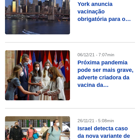
York anuncia
vacinação
obrigatória para o
setor privado
06/12/21 - 7:07min
Próxima pandemia
pode ser mais grave,
adverte criadora da
vacina da
AstraZeneca
26/11/21 - 5:08min
Israel detecta caso
da nova variante de