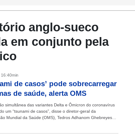
tório anglo-sueco
da em conjunto pela
ico
- 16:40min
ami de casos’ pode sobrecarregar
mas de saúde, alerta OMS
ção simultânea das variantes Delta e Ômicron do coronavírus
do um “tsunami de casos”, disse o diretor-geral da
ção Mundial da Saúde (OMS), Tedros Adhanom Ghebreyesus,
a de imprensa nesta quarta-feira...