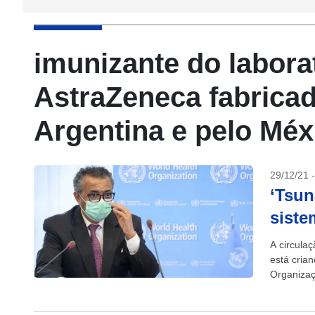
imunizante do labora
AstraZeneca fabrica
Argentina e pelo Méx
29/12/21 
‘Tsun
siste
A circula
está crian
Organiza
em coletiv