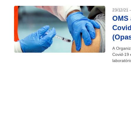
23/12/21 
OMS a
Covid
(Opas
A Organiz
Covid-19 
laboratór
Argentina