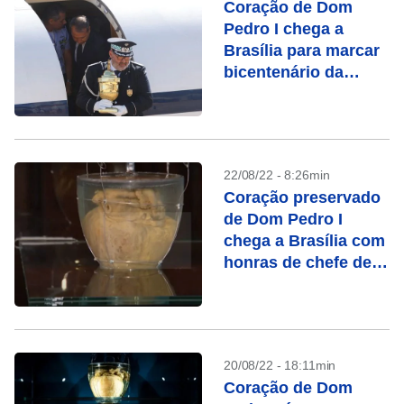
Coração de Dom
Pedro I chega a
Brasília para marcar
bicentenário da
independência
22/08/22 - 8:26min
Coração preservado
de Dom Pedro I
chega a Brasília com
honras de chefe de
Estado
20/08/22 - 18:11min
Coração de Dom