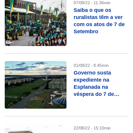
07/09/22 - 11:36min
Saiba o que os
ruralistas têm a ver
com os atos de 7 de
Setembro
01/09/22 - 8:45min
Governo susta
expediente na
Esplanada na
véspera do 7 de
Setembro “por
segurança”
22/08/22 - 15:10min