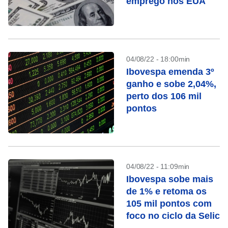
emprego nos EUA
04/08/22 - 18:00min
Ibovespa emenda 3º
ganho e sobe 2,04%,
perto dos 106 mil
pontos
04/08/22 - 11:09min
Ibovespa sobe mais
de 1% e retoma os
105 mil pontos com
foco no ciclo da Selic