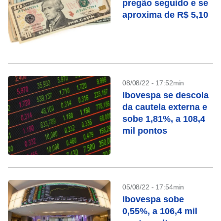
pregão seguido e se
aproxima de R$ 5,10
08/08/22 - 17:52min
Ibovespa se descola
da cautela externa e
sobe 1,81%, a 108,4
mil pontos
05/08/22 - 17:54min
Ibovespa sobe
0,55%, a 106,4 mil