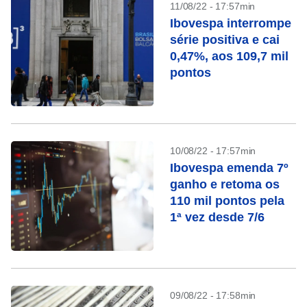
11/08/22 - 17:57min
Ibovespa interrompe
série positiva e cai
0,47%, aos 109,7 mil
pontos
10/08/22 - 17:57min
Ibovespa emenda 7º
ganho e retoma os
110 mil pontos pela
1ª vez desde 7/6
09/08/22 - 17:58min