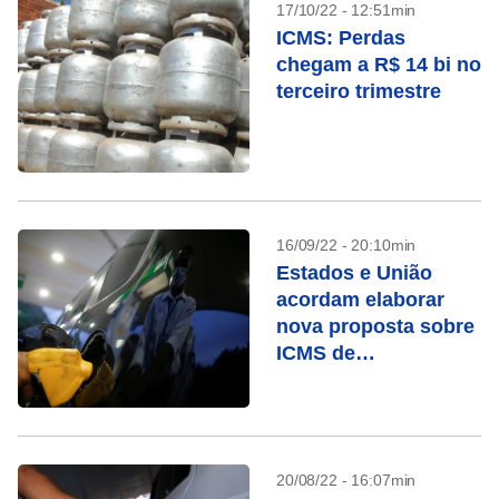
17/10/22 - 12:51min
ICMS: Perdas
chegam a R$ 14 bi no
terceiro trimestre
16/09/22 - 20:10min
Estados e União
acordam elaborar
nova proposta sobre
ICMS de
combustíveis, diz
STF
20/08/22 - 16:07min