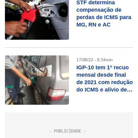
STF determina
compensação de
perdas de ICMS para
MG, RN e AC
17/08/22 - 8:34min
IGP-10 tem 1° recuo
mensal desde final
de 2021 com redução
do ICMS e alívio de
commodities