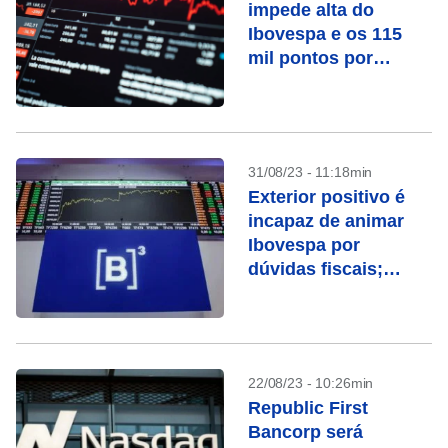
impede alta do
Ibovespa e os 115
mil pontos por
minério
31/08/23 - 11:18min
Exterior positivo é
incapaz de animar
Ibovespa por
dúvidas fiscais;
perda mensal supera
4%
22/08/23 - 10:26min
Republic First
Bancorp será