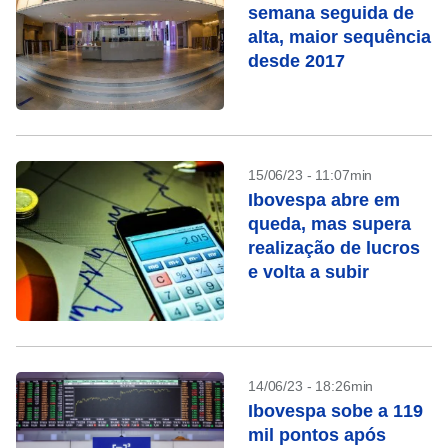
semana seguida de
alta, maior sequência
desde 2017
15/06/23 - 11:07min
Ibovespa abre em
queda, mas supera
realização de lucros
e volta a subir
14/06/23 - 18:26min
Ibovespa sobe a 119
mil pontos após