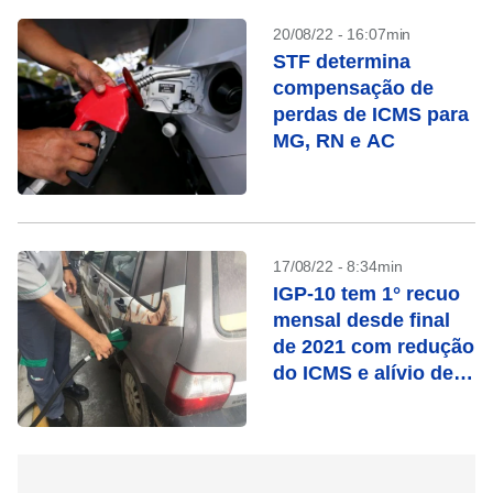
20/08/22 - 16:07min
STF determina
compensação de
perdas de ICMS para
MG, RN e AC
17/08/22 - 8:34min
IGP-10 tem 1° recuo
mensal desde final
de 2021 com redução
do ICMS e alívio de
commodities