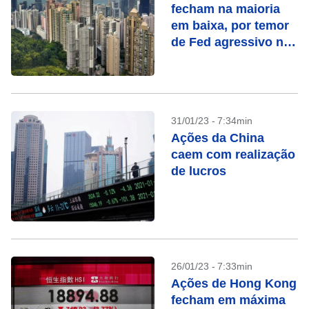
fecham na maioria
em baixa, por temor
de Fed agressivo nos
juros
31/01/23 - 7:34min
Ações da China
caem com realização
de lucros
26/01/23 - 7:33min
Ações de Hong Kong
fecham em máxima