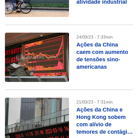
atividade industrial
24/03/23 - 7:33min
Ações da China
caem com aumento
de tensões sino-
americanas
21/03/23 - 7:31min
Ações da China e
Hong Kong sobem
com alívio de
temores de contágio