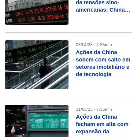
de tensões sino-
americanas; China
sobe
03/04/23 - 7:35min
Ações da China
sobem com salto em
setores imobiliário e
de tecnologia
31/03/23 - 7:35min
Ações da China
fecham em alta com
expansão da