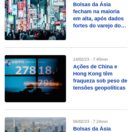
Bolsas da Ásia
fecham na maioria
em alta, após dados
fortes do varejo dos
EUA
14/02/23 - 7:40min
Ações de China e
Hong Kong têm
fraqueza sob peso de
tensões geopolíticas
06/02/23 - 7:24min
Bolsas da Ásia