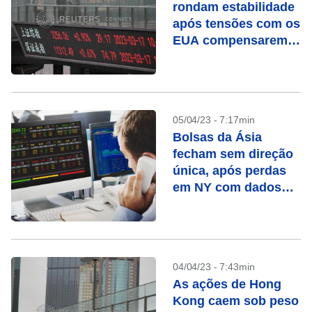
rondam estabilidade
após tensões com os
EUA compensarem
otimismo com
recuperação
05/04/23 - 7:17min
Bolsas da Ásia
fecham sem direção
única, após perdas
em NY com dados
fracos
04/04/23 - 7:43min
As ações de Hong
Kong caem sob peso