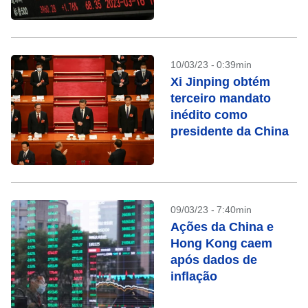
bancário
10/03/23 - 0:39min
Xi Jinping obtém
terceiro mandato
inédito como
presidente da China
09/03/23 - 7:40min
Ações da China e
Hong Kong caem
após dados de
inflação