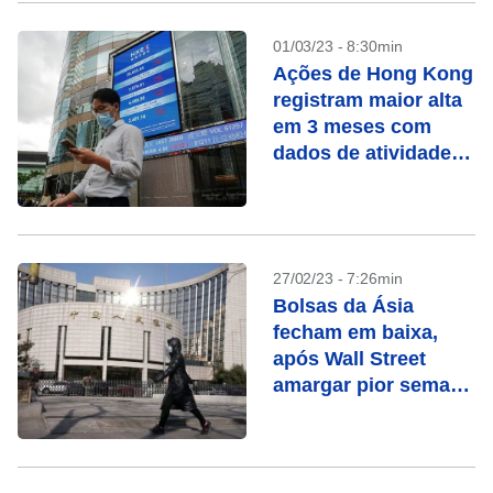
01/03/23 - 8:30min
Ações de Hong Kong
registram maior alta
em 3 meses com
dados de atividade
manufatureira
27/02/23 - 7:26min
Bolsas da Ásia
fecham em baixa,
após Wall Street
amargar pior semana
do ano