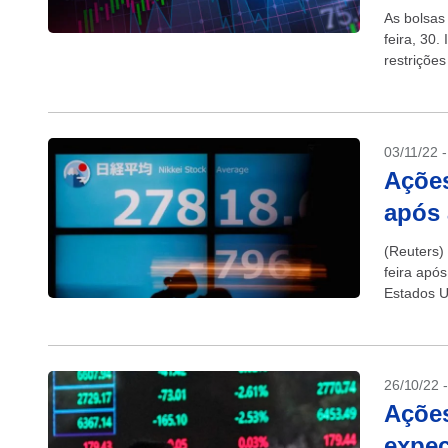
As bolsas
feira, 30
restrições
protestos
03/11/22 
Açõe
após 
(Reuters)
feira apó
Estados U
26/10/22 
Açõe
expec