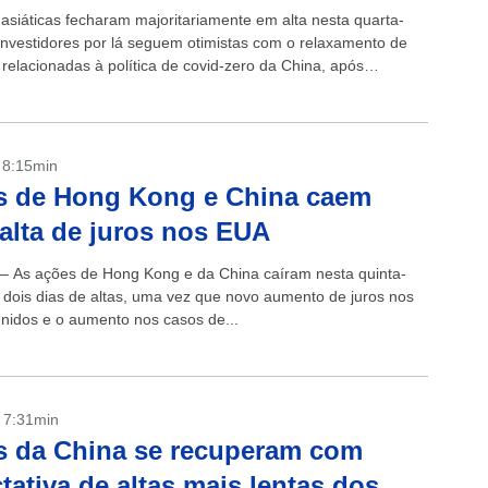
 asiáticas fecharam majoritariamente em alta nesta quarta-
. Investidores por lá seguem otimistas com o relaxamento de
 relacionadas à política de covid-zero da China, após
 eclodirem em diversas metrópoles do...
- 8:15min
s de Hong Kong e China caem
alta de juros nos EUA
 – As ações de Hong Kong e da China caíram nesta quinta-
s dois dias de altas, uma vez que novo aumento de juros nos
nidos e o aumento nos casos de...
- 7:31min
s da China se recuperam com
tativa de altas mais lentas dos