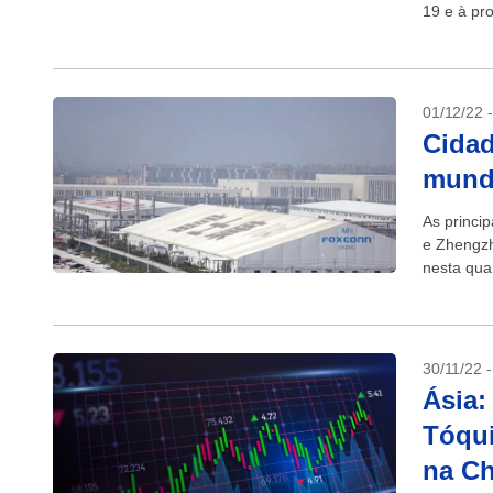
19 e à pr
econômico
01/12/22 
Cidad
mundo
As princip
e Zhengzh
nesta qua
Covid-19.
30/11/22 
Ásia:
Tóqui
na Ch