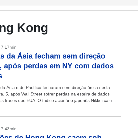
ong Kong
- 7:17min
s da Ásia fecham sem direção
, após perdas em NY com dados
s
 da Ásia e do Pacífico fecharam sem direção única nesta
ra, 5, após Wall Street sofrer perdas na esteira de dados
s fracos dos EUA. O índice acionário japonês Nikkei caiu
- 7:43min
ções de Hong Kong caem sob