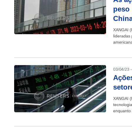
peso 
Chin
XANGAI (R
lideradas
americana
subiram u
03/04/23 
Açõe
setor
XANGAI (R
tecnologi
enquanto 
depois qu