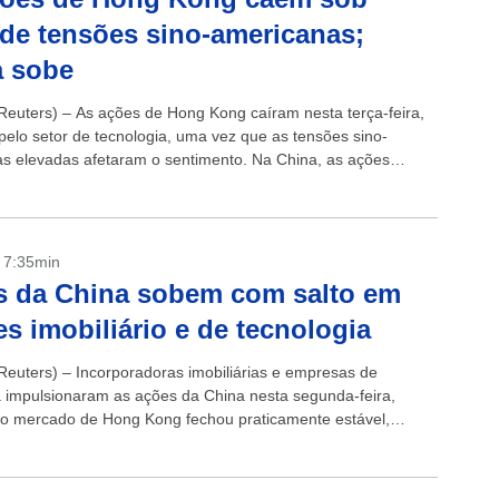
de tensões sino-americanas;
a sobe
euters) – As ações de Hong Kong caíram nesta terça-feira,
 pelo setor de tecnologia, uma vez que as tensões sino-
s elevadas afetaram o sentimento. Na China, as ações
ma vez que...
- 7:35min
s da China sobem com salto em
es imobiliário e de tecnologia
euters) – Incorporadoras imobiliárias e empresas de
a impulsionaram as ações da China nesta segunda-feira,
o mercado de Hong Kong fechou praticamente estável,
e cortes inesperados na produção da Arábia Saudita...