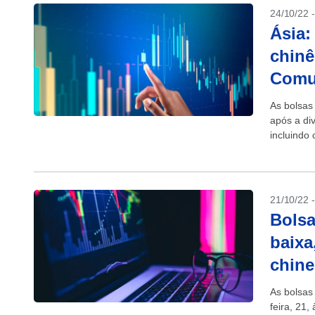
24/10/22 
Ásia:
chinê
Comu
As bolsas
após a di
incluindo
do...
21/10/22 
Bolsa
baixa
chine
As bolsas
feira, 21