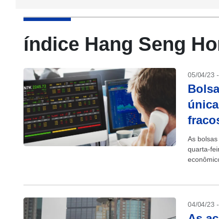
índice Hang Seng H
05/04/23 
Bolsa
única
fraco
As bolsas
quarta-fei
econômico
1,68%...
04/04/23 
As a