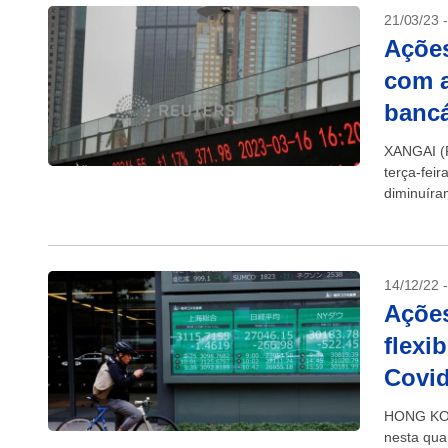
21/03/23 
Açõe
com a
bancá
XANGAI (R
terça-fei
diminuíra
14/12/22 
Açõe
flexi
Covid
HONG KON
nesta quar