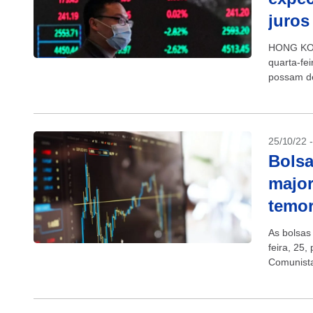
juros
HONG KONG
quarta-fe
possam de
25/10/22 
Bolsa
major
temor
As bolsas
feira, 25
Comunista
altos esc