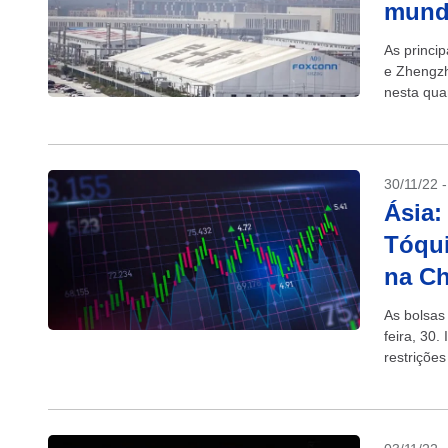
mundo
As princip
e Zhengzh
nesta qua
Covid-19.
30/11/22 
Ásia:
Tóqui
na Ch
As bolsas
feira, 30
restrições
protestos