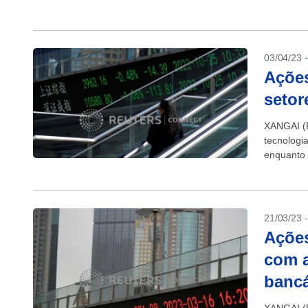
subiram u
03/04/23 
Açõe
setor
XANGAI (R
tecnologi
enquanto 
depois qu
21/03/23 
Açõe
com a
bancá