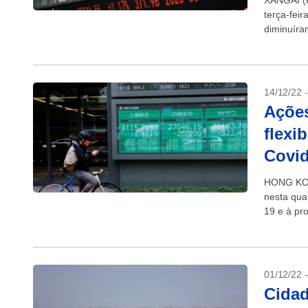
XANGAI (R
terça-fei
diminuíra
14/12/22 
Açõe
flexi
Covid
HONG KON
nesta quar
19 e à pr
econômico
01/12/22 
Cidad