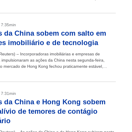
ma vez que...
- 7:35min
s da China sobem com salto em
es imobiliário e de tecnologia
euters) – Incorporadoras imobiliárias e empresas de
a impulsionaram as ações da China nesta segunda-feira,
o mercado de Hong Kong fechou praticamente estável,
e cortes inesperados na produção da Arábia Saudita...
- 7:31min
s da China e Hong Kong sobem
lívio de temores de contágio
rio