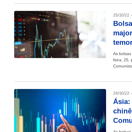
25/10/22 
Bolsa
major
temor
As bolsas
feira, 25
Comunista
altos esc
24/10/22 
Ásia:
chinê
Comu
As bolsas