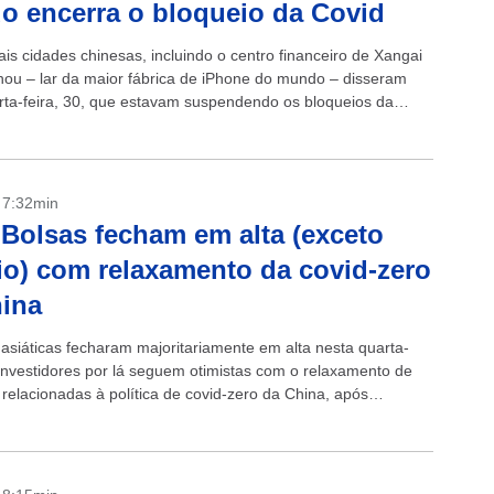
 encerra o bloqueio da Covid
ais cidades chinesas, incluindo o centro financeiro de Xangai
ou – lar da maior fábrica de iPhone do mundo – disseram
rta-feira, 30, que estavam suspendendo os bloqueios da
 Zhengzhou...
- 7:32min
 Bolsas fecham em alta (exceto
o) com relaxamento da covid-zero
ina
 asiáticas fecharam majoritariamente em alta nesta quarta-
. Investidores por lá seguem otimistas com o relaxamento de
 relacionadas à política de covid-zero da China, após
 eclodirem em diversas metrópoles do...