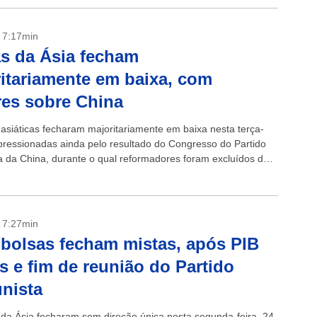
- 7:17min
s da Ásia fecham
itariamente em baixa, com
es sobre China
 asiáticas fecharam majoritariamente em baixa nesta terça-
, pressionadas ainda pelo resultado do Congresso do Partido
 da China, durante o qual reformadores foram excluídos dos
alões da liderança da segunda...
- 7:27min
 bolsas fecham mistas, após PIB
s e fim de reunião do Partido
nista
 da Ásia fecharam sem direção única nesta segunda-feira, 24,