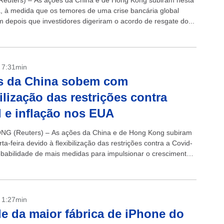
euters) – As ações da China e de Hong Kong subiram nesta
ra, à medida que os temores de uma crise bancária global
m depois que investidores digeriram o acordo de resgate do...
- 7:31min
s da China sobem com
bilização das restrições contra
 e inflação nos EUA
G (Reuters) – As ações da China e de Hong Kong subiram
ta-feira devido à flexibilização das restrições contra a Covid-
obabilidade de mais medidas para impulsionar o crescimento
....
- 1:27min
e da maior fábrica de iPhone do