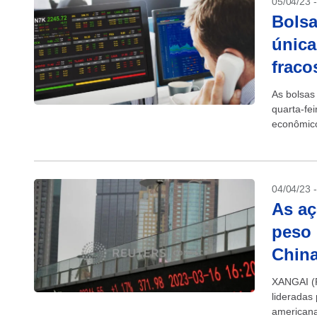
05/04/23 
Bolsa
única
fraco
As bolsas
quarta-fei
econômico
1,68%...
04/04/23 
As a
peso 
Chin
XANGAI (R
lideradas
americana