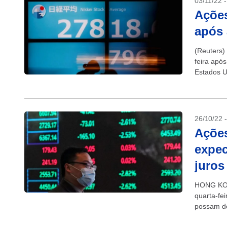
03/11/22 
Açõe
após 
(Reuters)
feira apó
Estados U
26/10/22 
Açõe
expec
juros
HONG KONG
quarta-fe
possam de