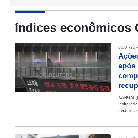
índices econômicos 
06/04/23 
Ações
após
comp
recu
XANGAI (R
inalterada
evidência
sino-amer
subindo. A