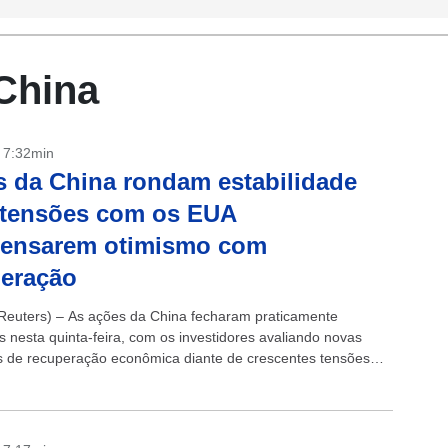
China
- 7:32min
 da China rondam estabilidade
 tensões com os EUA
ensarem otimismo com
peração
euters) – As ações da China fecharam praticamente
s nesta quinta-feira, com os investidores avaliando novas
s de recuperação econômica diante de crescentes tensões
icanas, enquanto os fabricantes de chips continuaram
s...