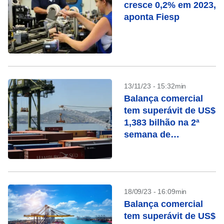
cresce 0,2% em 2023,
aponta Fiesp
13/11/23 - 15:32min
Balança comercial
tem superávit de US$
1,383 bilhão na 2ª
semana de
novembro
18/09/23 - 16:09min
Balança comercial
tem superávit de US$