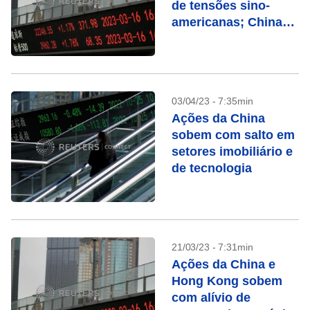
de tensões sino-
americanas; China
sobe
03/04/23 - 7:35min
Ações da China
sobem com salto em
setores imobiliário e
de tecnologia
21/03/23 - 7:31min
Ações da China e
Hong Kong sobem
com alívio de