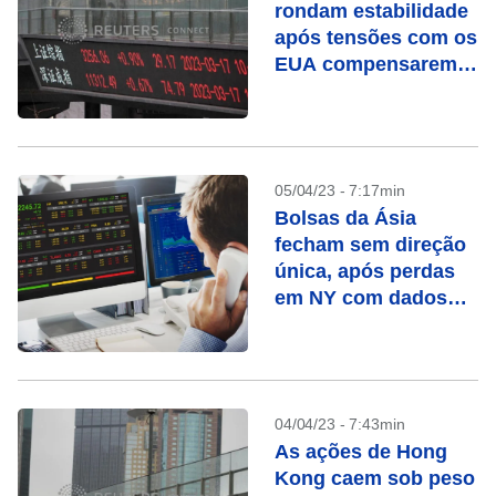
rondam estabilidade
após tensões com os
EUA compensarem
otimismo com
recuperação
05/04/23 - 7:17min
Bolsas da Ásia
fecham sem direção
única, após perdas
em NY com dados
fracos
04/04/23 - 7:43min
As ações de Hong
Kong caem sob peso