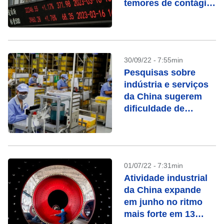
temores de contágio
bancário
30/09/22 - 7:55min
Pesquisas sobre
indústria e serviços
da China sugerem
dificuldade de
recuperação
01/07/22 - 7:31min
Atividade industrial
da China expande
em junho no ritmo
mais forte em 13