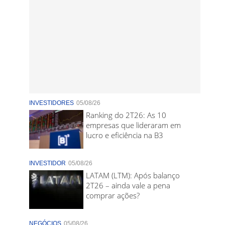
INVESTIDORES
05/08/26
Ranking do 2T26: As 10
empresas que lideraram em
lucro e eficiência na B3
INVESTIDOR
05/08/26
LATAM (LTM): Após balanço
2T26 – ainda vale a pena
comprar ações?
NEGÓCIOS
05/08/26