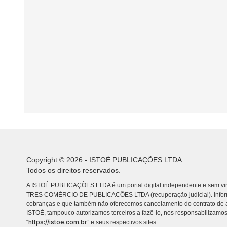
Copyright © 2026 - ISTOÉ PUBLICAÇÕES LTDA
Todos os direitos reservados.
A ISTOÉ PUBLICAÇÕES LTDA é um portal digital independente e sem vin
TRES COMÉRCIO DE PUBLICACÕES LTDA (recuperação judicial). Info
cobranças e que também não oferecemos cancelamento do contrato de a
ISTOÉ, tampouco autorizamos terceiros a fazê-lo, nos responsabilizamos
https://istoe.com.br
“
” e seus respectivos sites.