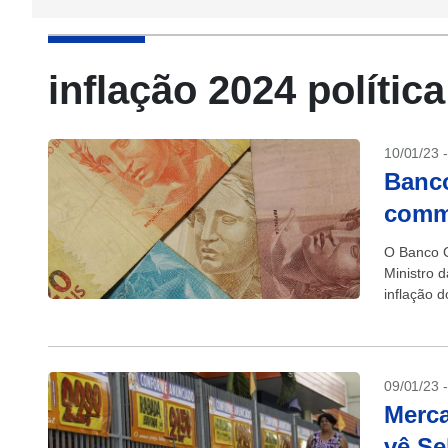
inflação 2024 políti
10/01/23 
Banco
commo
O Banco C
Ministro 
inflação 
da meta. 
09/01/23 
Merca
vê Se