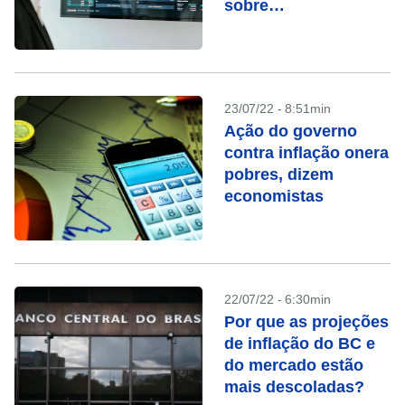
sobre
recomendações
23/07/22 - 8:51min
Ação do governo
contra inflação onera
pobres, dizem
economistas
22/07/22 - 6:30min
Por que as projeções
de inflação do BC e
do mercado estão
mais descoladas?