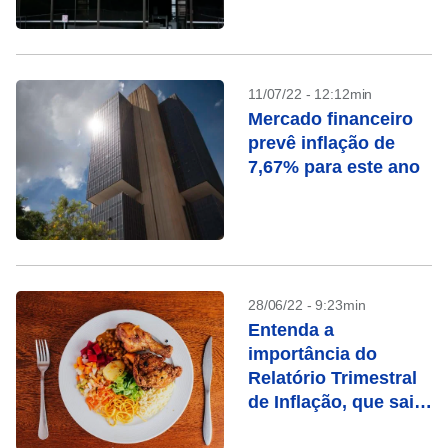
11/07/22 - 12:12min
Mercado financeiro
prevê inflação de
7,67% para este ano
28/06/22 - 9:23min
Entenda a
importância do
Relatório Trimestral
de Inflação, que sai
dia 30