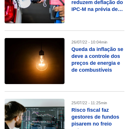
reduzem deflação do
IPC-M na prévia de
setembro
26/07/22 - 10:04min
Queda da inflação se
deve a controle dos
preços de energia e
de combustíveis
25/07/22 - 11:25min
Risco fiscal faz
gestores de fundos
pisarem no freio