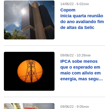
14/06/22 - 6:02min
Copom
inicia quarta reunião
do ano avaliando fim
de altas da Selic
09/06/22 - 10:28min
IPCA sobe menos
que o esperado em
maio com alívio em
energia, mas segue
perto de 12% em 12
meses
09/06/22 - 9:05min