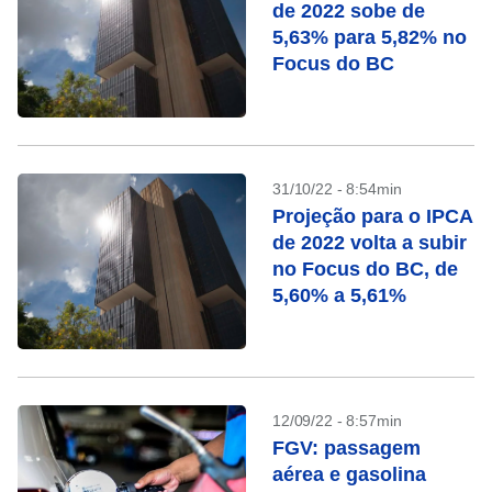
de 2022 sobe de
5,63% para 5,82% no
Focus do BC
31/10/22 - 8:54min
Projeção para o IPCA
de 2022 volta a subir
no Focus do BC, de
5,60% a 5,61%
12/09/22 - 8:57min
FGV: passagem
aérea e gasolina