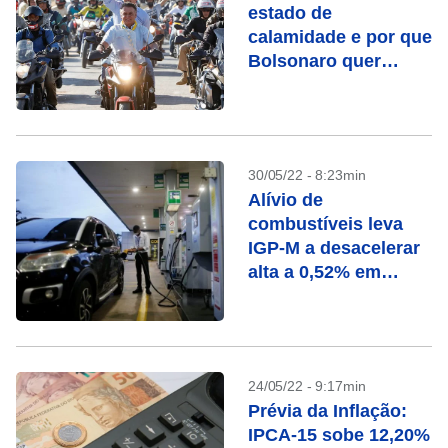
estado de
calamidade e por que
Bolsonaro quer
decretá-lo
30/05/22 - 8:23min
Alívio de
combustíveis leva
IGP-M a desacelerar
alta a 0,52% em
maio, diz FGV
24/05/22 - 9:17min
Prévia da Inflação:
IPCA-15 sobe 12,20%