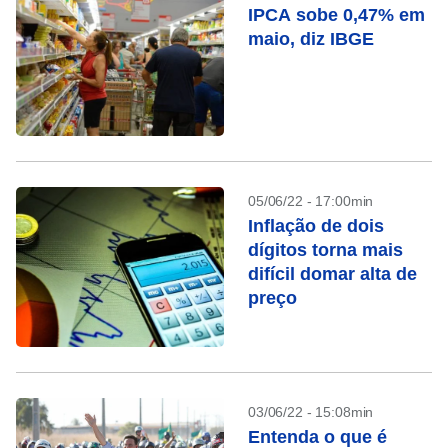
IPCA sobe 0,47% em
maio, diz IBGE
05/06/22 - 17:00min
Inflação de dois
dígitos torna mais
difícil domar alta de
preço
03/06/22 - 15:08min
Entenda o que é