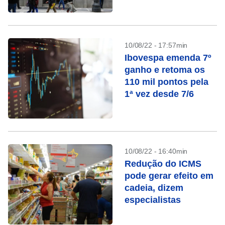
10/08/22 - 17:57min
Ibovespa emenda 7º
ganho e retoma os
110 mil pontos pela
1ª vez desde 7/6
10/08/22 - 16:40min
Redução do ICMS
pode gerar efeito em
cadeia, dizem
especialistas