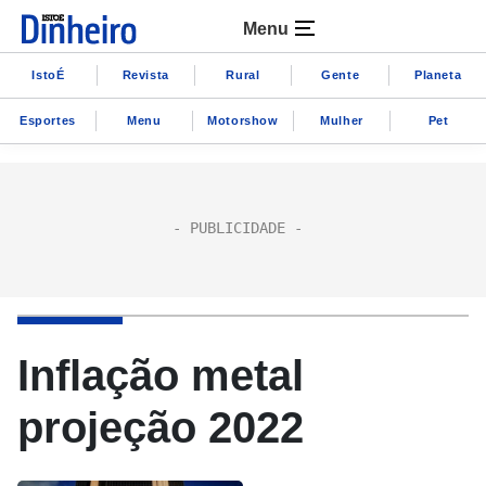
Menu
IstoÉ
Revista
Rural
Gente
Planeta
Esportes
Menu
Motorshow
Mulher
Pet
Inflação metal
projeção 2022