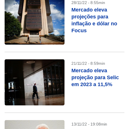
28/11/22 - 8:55min
Mercado eleva
projeções para
inflação e dólar no
Focus
21/11/22 - 8:59min
Mercado eleva
projeção para Selic
em 2023 a 11,5%
13/11/22 - 19:08min