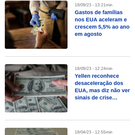
18/09/23 - 13:21min
Gastos de famílias
nos EUA aceleram e
crescem 5,5% ao ano
em agosto
18/09/23 - 12:24min
Yellen reconhece
desaceleração dos
EUA, mas diz não ver
sinais de crise
econômica a
caminho
18/04/23 - 12:55min