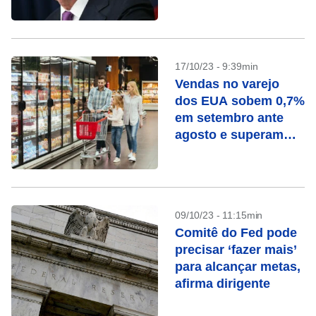
17/10/23 - 9:39min
Vendas no varejo
dos EUA sobem 0,7%
em setembro ante
agosto e superam
previsão
09/10/23 - 11:15min
Comitê do Fed pode
precisar ‘fazer mais’
para alcançar metas,
afirma dirigente