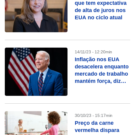
que tem expectativa
de alta de juros nos
EUA no ciclo atual
14/11/23 - 12:20min
Inflação nos EUA
desacelera enquanto
mercado de trabalho
mantém força, diz
Biden
30/10/23 - 15:17min
Preço da carne
vermelha dispara