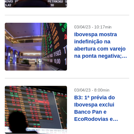
03/04/23 - 10:17min
Ibovespa mostra
indefinição na
abertura com varejo
na ponta negativa;
Petrobras sobe
03/04/23 - 8:00min
B3: 1ª prévia do
Ibovespa exclui
Banco Pan e
EcoRodovias e
adiciona IRB Brasil