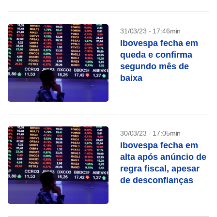
31/03/23 - 17:46min
Ibovespa fecha em
queda e confirma
segundo mês de
baixa
30/03/23 - 17:05min
Ibovespa fecha em
alta após anúncio de
regra fiscal, apesar
de desconfianças