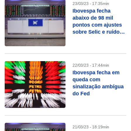
23/03/23 - 17:35min
Ibovespa fecha
abaixo de 98 mil
pontos com ajustes
sobre Selic e ruído
institucional
22/03/23 - 17:44min
Ibovespa fecha em
queda com
sinalização ambígua
do Fed
21/03/23 - 18:19min