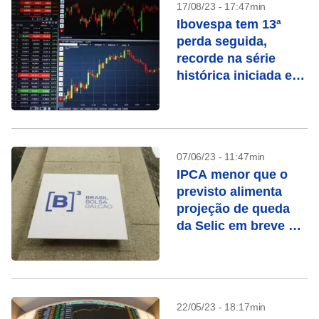
17/08/23 - 17:47min
Ibovespa tem 13ª
perda seguida,
recorde na série
histórica iniciada em
1968
07/06/23 - 11:47min
IPCA menor que o
previsto alimenta
projeção de queda
da Selic em breve e
anima Ibovespa
22/05/23 - 18:17min