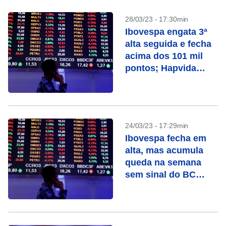
28/03/23 - 17:30min
Ibovespa engata 3ª
alta seguida e fecha
acima dos 101 mil
pontos; Hapvida
dispara
24/03/23 - 17:29min
Ibovespa fecha em
alta, mas acumula
queda na semana
sem sinal do BC
sobre corte da Selic