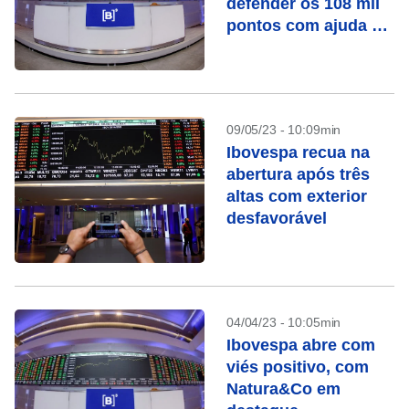
defender os 108 mil
pontos com ajuda de
Petrobras
09/05/23 - 10:09min
Ibovespa recua na
abertura após três
altas com exterior
desfavorável
04/04/23 - 10:05min
Ibovespa abre com
viés positivo, com
Natura&Co em