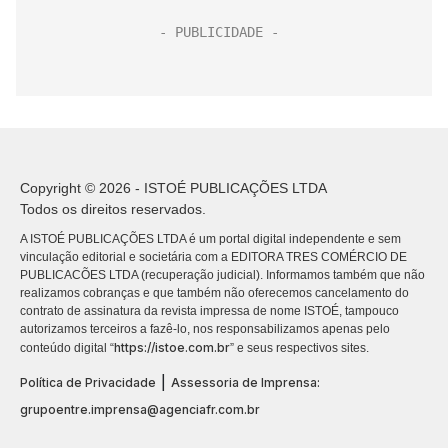
Copyright © 2026 - ISTOÉ PUBLICAÇÕES LTDA
Todos os direitos reservados.
A ISTOÉ PUBLICAÇÕES LTDA é um portal digital independente e sem
vinculação editorial e societária com a EDITORA TRES COMÉRCIO DE
PUBLICACÕES LTDA (recuperação judicial). Informamos também que não
realizamos cobranças e que também não oferecemos cancelamento do
contrato de assinatura da revista impressa de nome ISTOÉ, tampouco
autorizamos terceiros a fazê-lo, nos responsabilizamos apenas pelo
https://istoe.com.br
conteúdo digital “
” e seus respectivos sites.
|
Política de Privacidade
Assessoria de Imprensa:
grupoentre.imprensa@agenciafr.com.br