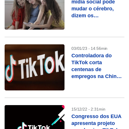
mídia social pode
mudar o cérebro,
dizem os
pesquisadores
03/01/23 - 14:56min
Controladora do
TikTok corta
centenas de
empregos na China,
diz jornal
15/12/22 - 2:31min
Congresso dos EUA
apresenta projeto