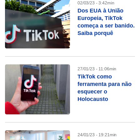
02/03/23 - 3:42min
Dos EUA à União
Europeia, TikTok
começa a ser banido.
Saiba porquê
27/01/23 - 11:06min
TikTok como
ferramenta para não
esquecer o
Holocausto
24/01/23 - 19:21min