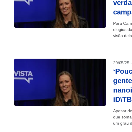
verda
campa
Para Cami
elogios d
visão del
29/05/25 
‘Pouc
gente
nanoi
iD\T
Apesar de
que somam
um grau d
mercado d