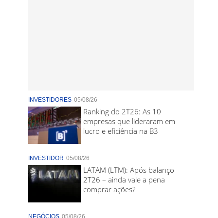
INVESTIDORES
05/08/26
Ranking do 2T26: As 10
empresas que lideraram em
lucro e eficiência na B3
INVESTIDOR
05/08/26
LATAM (LTM): Após balanço
2T26 – ainda vale a pena
comprar ações?
NEGÓCIOS
05/08/26