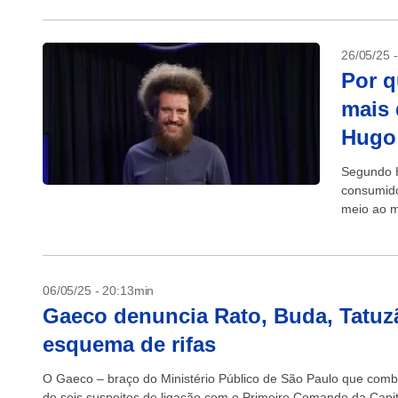
26/05/25 
Por q
mais 
Hugo
Segundo 
consumid
meio ao m
contrário,
06/05/25 - 20:13min
Gaeco denuncia Rato, Buda, Tatuz
esquema de rifas
O Gaeco – braço do Ministério Público de São Paulo que comb
de seis suspeitos de ligação com o Primeiro Comando da Capita