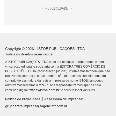
Copyright © 2026 - ISTOÉ PUBLICAÇÕES LTDA
Todos os direitos reservados.
A ISTOÉ PUBLICAÇÕES LTDA é um portal digital independente e sem
vinculação editorial e societária com a EDITORA TRES COMÉRCIO DE
PUBLICACÕES LTDA (recuperação judicial). Informamos também que não
realizamos cobranças e que também não oferecemos cancelamento do
contrato de assinatura da revista impressa de nome ISTOÉ, tampouco
autorizamos terceiros a fazê-lo, nos responsabilizamos apenas pelo
https://istoe.com.br
conteúdo digital “
” e seus respectivos sites.
|
Política de Privacidade
Assessoria de Imprensa:
grupoentre.imprensa@agenciafr.com.br