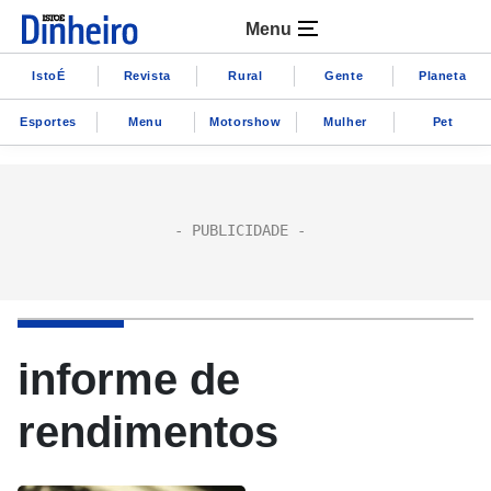
Menu
IstoÉ
Revista
Rural
Gente
Planeta
Esportes
Menu
Motorshow
Mulher
Pet
informe de
rendimentos