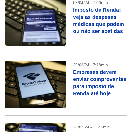
05/04/24 - 7:00min
Imposto de Renda:
veja as despesas
médicas que podem
ou não ser abatidas
29/02/24 - 7:18min
Empresas devem
enviar comprovantes
para Imposto de
Renda até hoje
26/02/24 - 11:46min