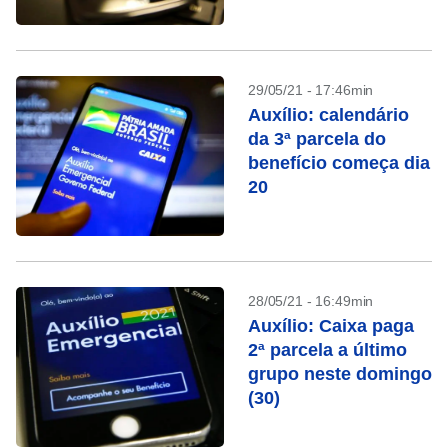
constar
29/05/21 - 17:46min
Auxílio: calendário
da 3ª parcela do
benefício começa dia
20
28/05/21 - 16:49min
Auxílio: Caixa paga
2ª parcela a último
grupo neste domingo
(30)