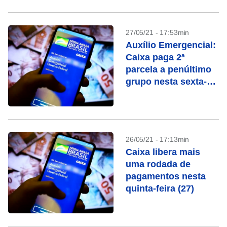
27/05/21 - 17:53min
Auxílio Emergencial:
Caixa paga 2ª
parcela a penúltimo
grupo nesta sexta-
feira (28)
26/05/21 - 17:13min
Caixa libera mais
uma rodada de
pagamentos nesta
quinta-feira (27)