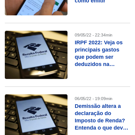
como emitir
09/05/22 - 22:34min
IRPF 2022: Veja os
principais gastos
que podem ser
deduzidos na
declaração
06/05/22 - 19:09min
Demissão altera a
declaração do
Imposto de Renda?
Entenda o que deve