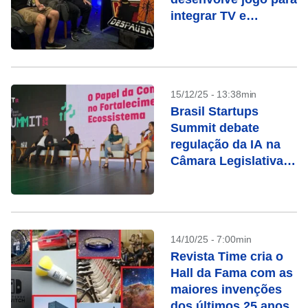
integrar TV e
universo indie
15/12/25 - 13:38min
Brasil Startups
Summit debate
regulação da IA na
Câmara Legislativa
do DF
14/10/25 - 7:00min
Revista Time cria o
Hall da Fama com as
maiores invenções
dos últimos 25 anos