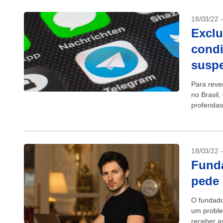
18/03/22 
Exclu
condi
susp
Para reve
no Brasil
proferida
foram ign
18/03/22 
Funda
pede 
O fundado
um proble
receber a