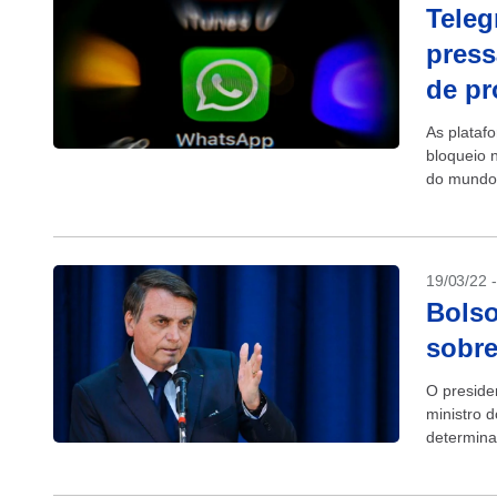
Tele
press
de pr
As plataf
bloqueio 
do mundo,
acabar re
19/03/22 
Bolso
sobre
O preside
ministro 
determina
Brasil. Pa