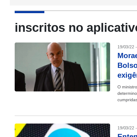
inscritos no aplicativ
19/03/22 
Morae
Bolso
exigê
O ministr
determino
cumpridas
determina
19/03/22 
Enten