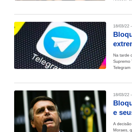
o adiamen
18/03/22 
Bloqu
extre
Na tarde 
Supremo T
Telegram 
bloqueio 
18/03/22 
Bloqu
e seu
A decisão
Moraes, q