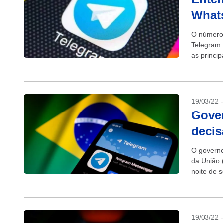
What
O número 
Telegram 
as princi
o WhatsAp
19/03/22 
Gover
decis
O governo
da União 
noite de s
aplicativo.
19/03/22 