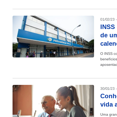
invalidez. 
01/02/23 
INSS 
de um
calen
O INSS co
benefício
aposentad
inflação m
30/01/23 
Conhe
vida 
Uma grand