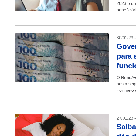
2023 é qu
beneficiár
30/01/23 
Gove
para 
funci
O RendA+,
nesta seg
Por meio d
aposentad
27/01/23 
Saiba