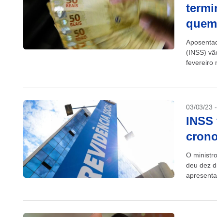
termi
quem
Aposentad
(INSS) vã
fevereiro
com cartão
03/03/23 
INSS 
crono
O ministr
deu dez d
apresenta
da chamad