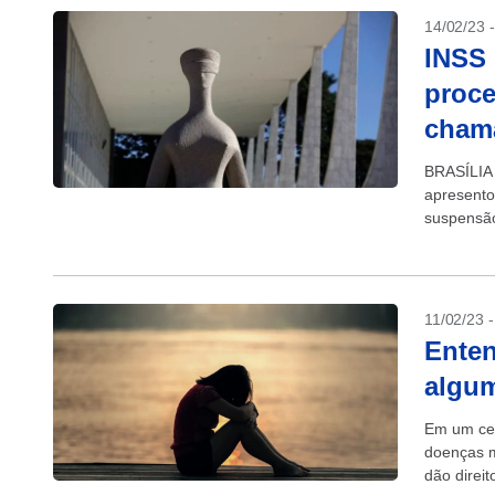
14/02/23 
INSS
proce
chama
BRASÍLIA 
apresento
suspensã
“revisão d
11/02/23 
Enten
algum
Em um cen
doenças m
dão direi