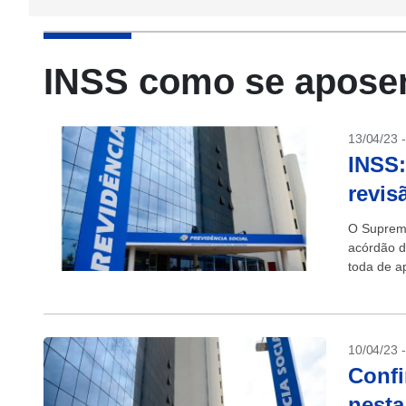
INSS como se apose
13/04/23 
INSS:
revis
O Supremo
acórdão d
toda de a
(INSS). C
10/04/23 
Confi
nesta