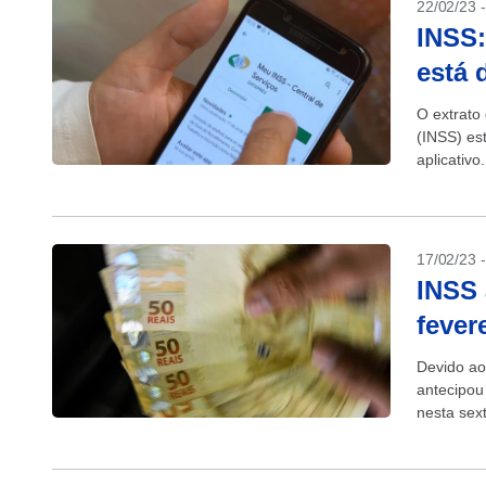
22/02/23 
INSS:
está 
O extrato
(INSS) es
aplicativ
anualmente
17/02/23 
INSS 
fever
Devido ao
antecipou
nesta sex
do mês de