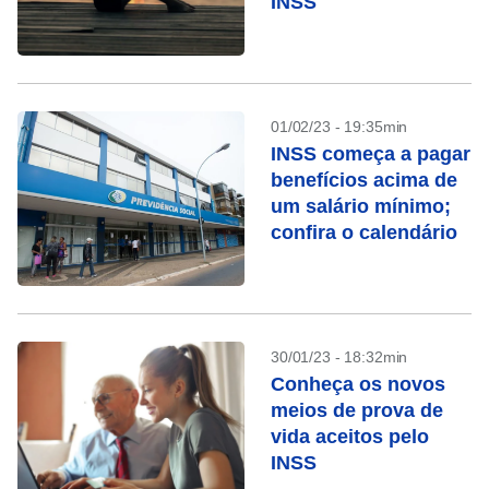
INSS
01/02/23 - 19:35min
INSS começa a pagar
benefícios acima de
um salário mínimo;
confira o calendário
30/01/23 - 18:32min
Conheça os novos
meios de prova de
vida aceitos pelo
INSS