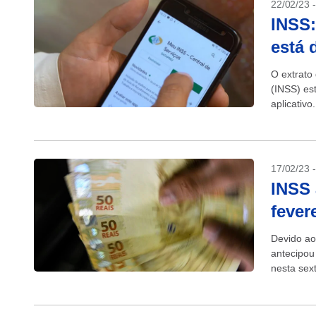
22/02/23 
INSS:
está 
O extrato
(INSS) es
aplicativ
anualmente
17/02/23 
INSS 
fever
Devido ao
antecipou
nesta sex
do mês de