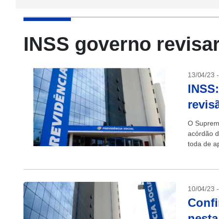
INSS governo revisar
13/04/23 
INSS:
revis
O Supremo
acórdão d
toda de a
(INSS). C
10/04/23 
Confi
nesta