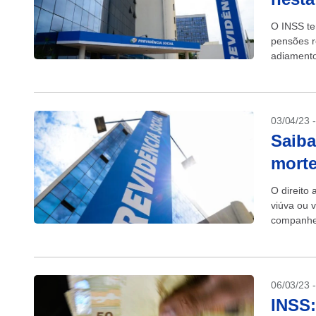
O INSS te
pensões r
adiamento
Santa, no 
03/04/23 
Saiba
morte
O direito
viúva ou 
companheir
06/03/23 
INSS: