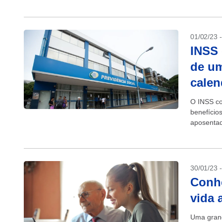
invalidez. 
01/02/23 
INSS 
de um
calen
O INSS co
benefício
aposentad
inflação m
30/01/23 
Conhe
vida 
Uma grand