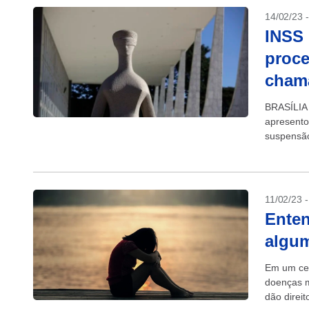
14/02/23 
INSS
proce
chama
BRASÍLIA 
apresento
suspensã
“revisão d
11/02/23 
Enten
algum
Em um cen
doenças m
dão direi