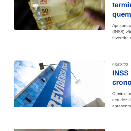
termi
quem
Aposentad
(INSS) vã
fevereiro
com cartão
03/03/23 
INSS 
crono
O ministr
deu dez d
apresenta
da chamad