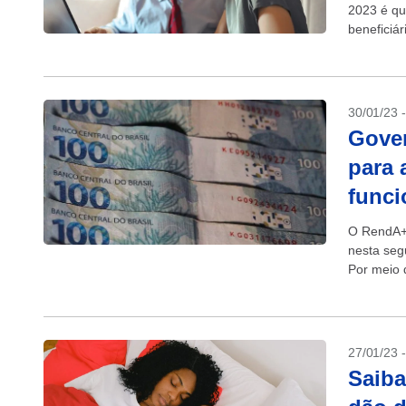
2023 é qu
beneficiár
30/01/23 
Gove
para 
funci
O RendA+,
nesta seg
Por meio d
aposentad
27/01/23 
Saiba