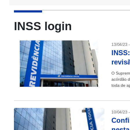
INSS login
13/04/23 
INSS:
revis
O Supremo
acórdão d
toda de a
(INSS). C
10/04/23 
Confi
nesta