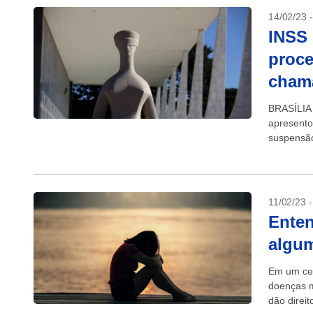
14/02/23 
INSS
proce
chama
BRASÍLIA 
apresento
suspensã
“revisão d
11/02/23 
Enten
algum
Em um cen
doenças m
dão direi