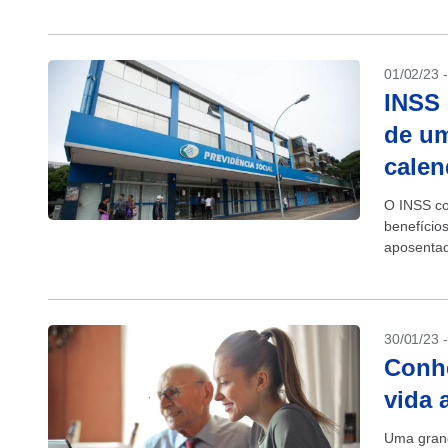
invalidez. 
01/02/23 
INSS 
de um
calen
O INSS co
benefício
aposentad
inflação m
30/01/23 
Conhe
vida 
Uma grand