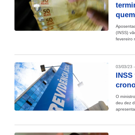
termi
quem
Aposentad
(INSS) vã
fevereiro
com cartão
03/03/23 
INSS 
crono
O ministr
deu dez d
apresenta
da chamad