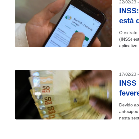
22/02/23 
INSS:
está 
O extrato
(INSS) es
aplicativ
anualmente
17/02/23 
INSS 
fever
Devido ao
antecipou
nesta sex
do mês de