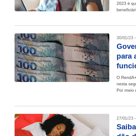
2023 é qu
beneficiár
30/01/23 
Gove
para 
funci
O RendA+,
nesta seg
Por meio d
aposentad
27/01/23 
Saiba