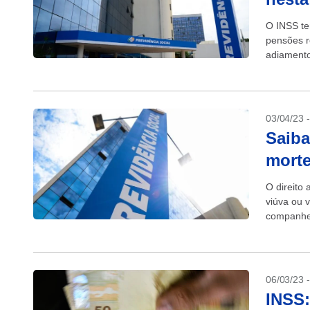
O INSS te
pensões r
adiamento
Santa, no 
03/04/23 
Saiba
morte
O direito
viúva ou 
companheir
06/03/23 
INSS: