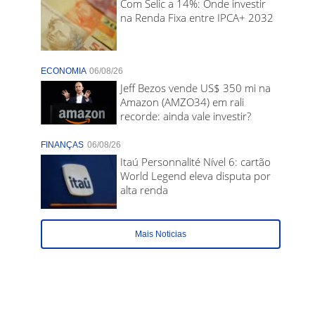
Com Selic a 14%: Onde investir
na Renda Fixa entre IPCA+ 2032
ECONOMIA
06/08/26
Jeff Bezos vende US$ 350 mi na
Amazon (AMZO34) em rali
recorde: ainda vale investir?
FINANÇAS
06/08/26
Itaú Personnalité Nível 6: cartão
World Legend eleva disputa por
alta renda
Mais Noticias