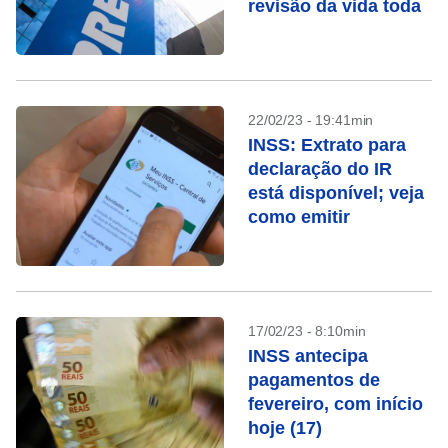
revisão da vida toda
22/02/23 - 19:41min
INSS: Extrato para
declaração do IR
está disponível; veja
como emitir
17/02/23 - 8:10min
INSS antecipa
pagamentos de
fevereiro, com início
hoje (17)