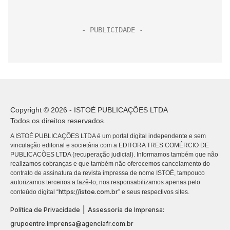
Copyright © 2026 - ISTOÉ PUBLICAÇÕES LTDA
Todos os direitos reservados.
A ISTOÉ PUBLICAÇÕES LTDA é um portal digital independente e sem
vinculação editorial e societária com a EDITORA TRES COMÉRCIO DE
PUBLICACÕES LTDA (recuperação judicial). Informamos também que não
realizamos cobranças e que também não oferecemos cancelamento do
contrato de assinatura da revista impressa de nome ISTOÉ, tampouco
autorizamos terceiros a fazê-lo, nos responsabilizamos apenas pelo
https://istoe.com.br
conteúdo digital “
” e seus respectivos sites.
|
Política de Privacidade
Assessoria de Imprensa:
grupoentre.imprensa@agenciafr.com.br