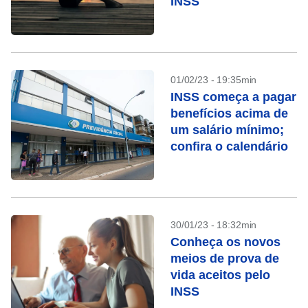
INSS
01/02/23 - 19:35min
INSS começa a pagar
benefícios acima de
um salário mínimo;
confira o calendário
30/01/23 - 18:32min
Conheça os novos
meios de prova de
vida aceitos pelo
INSS