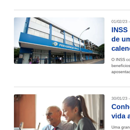
invalidez. 
01/02/23 
INSS 
de um
calen
O INSS co
benefício
aposentad
inflação m
30/01/23 
Conhe
vida 
Uma grand