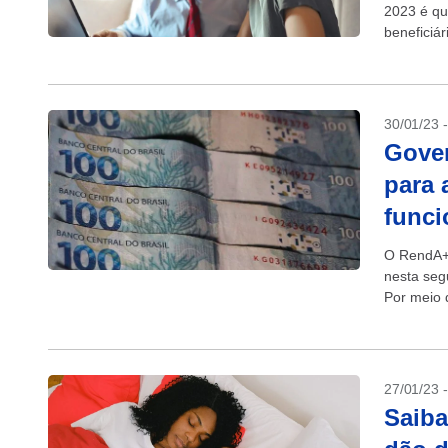
2023 é qu
beneficiár
30/01/23 
Gove
para 
funci
O RendA+,
nesta seg
Por meio d
aposentad
27/01/23 
Saiba