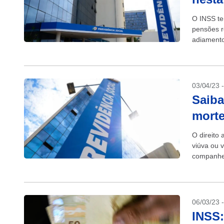
O INSS te
pensões r
adiamento
Santa, no 
03/04/23 
Saiba
morte
O direito
viúva ou 
companheir
06/03/23 
INSS: