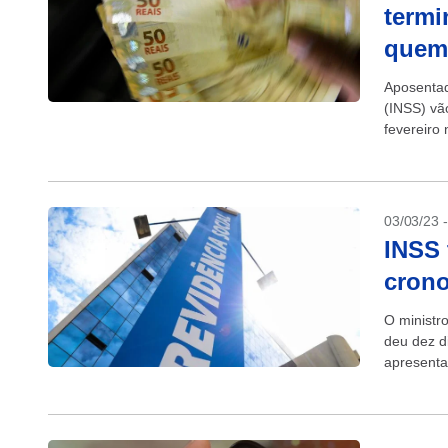
termi
quem
Aposentad
(INSS) vã
fevereiro
com cartão
03/03/23 
INSS 
crono
O ministr
deu dez d
apresenta
da chamad