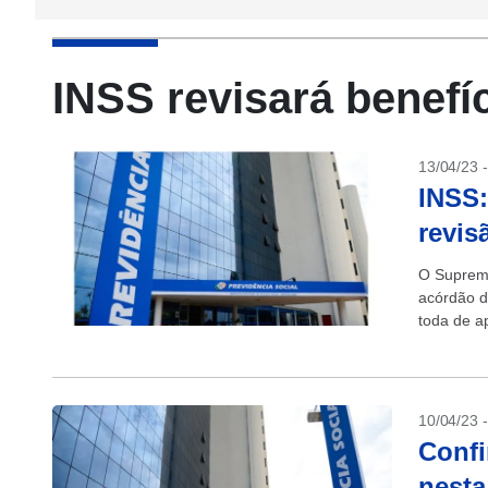
INSS revisará benefí
13/04/23 
INSS:
revis
O Supremo
acórdão d
toda de a
(INSS). C
10/04/23 
Confi
nesta