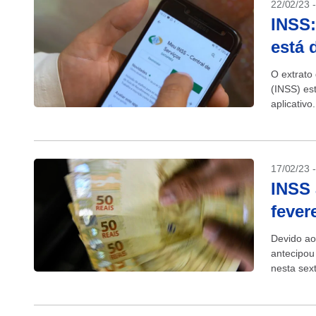
22/02/23 
INSS:
está 
O extrato
(INSS) es
aplicativ
anualmente
17/02/23 
INSS 
fever
Devido ao
antecipou
nesta sex
do mês de