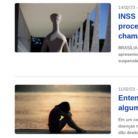
14/02/23 
INSS
proce
chama
BRASÍLIA 
apresento
suspensã
“revisão d
11/02/23 
Enten
algum
Em um cen
doenças m
dão direi