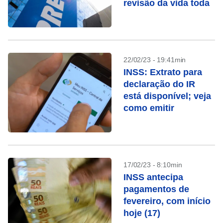
revisão da vida toda
22/02/23 - 19:41min
INSS: Extrato para
declaração do IR
está disponível; veja
como emitir
17/02/23 - 8:10min
INSS antecipa
pagamentos de
fevereiro, com início
hoje (17)