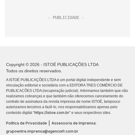
Copyright © 2026 - ISTOÉ PUBLICAÇÕES LTDA
Todos os direitos reservados.
A ISTOÉ PUBLICAÇÕES LTDA é um portal digital independente e sem
vinculação editorial e societária com a EDITORA TRES COMÉRCIO DE
PUBLICACÕES LTDA (recuperação judicial). Informamos também que não
realizamos cobranças e que também não oferecemos cancelamento do
contrato de assinatura da revista impressa de nome ISTOÉ, tampouco
autorizamos terceiros a fazê-lo, nos responsabilizamos apenas pelo
https://istoe.com.br
conteúdo digital “
” e seus respectivos sites.
|
Política de Privacidade
Assessoria de Imprensa:
grupoentre.imprensa@agenciafr.com.br