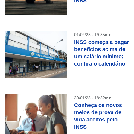
INSS
01/02/23 - 19:35min
INSS começa a pagar
benefícios acima de
um salário mínimo;
confira o calendário
30/01/23 - 18:32min
Conheça os novos
meios de prova de
vida aceitos pelo
INSS