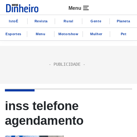
Menu
IstoÉ
Revista
Rural
Gente
Planeta
Esportes
Menu
Motorshow
Mulher
Pet
inss telefone
agendamento