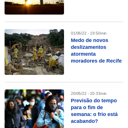
01/06/22 - 19:50min
Medo de novos
deslizamentos
atormenta
moradores de Recife
20/05/22 - 20:33min
Previsão do tempo
para o fim de
semana: o frio está
acabando?