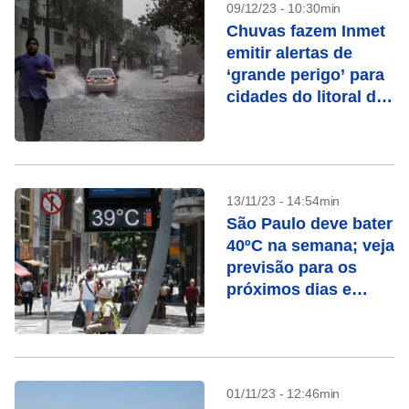
09/12/23 - 10:30min
Chuvas fazem Inmet
emitir alertas de
‘grande perigo’ para
cidades do litoral de
SP e RJ
13/11/23 - 14:54min
São Paulo deve bater
40ºC na semana; veja
previsão para os
próximos dias e
quando deve chover
01/11/23 - 12:46min