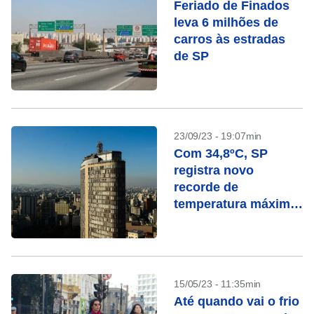
Feriado de Finados
leva 6 milhões de
carros às estradas
de SP
23/09/23 - 19:07min
Com 34,8ºC, SP
registra novo
recorde de
temperatura máxima
no ano; veja previsão
para domingo
15/05/23 - 11:35min
Até quando vai o frio