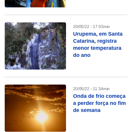
20/05/22 - 17:03min
Urupema, em Santa
Catarina, registra
menor temperatura
do ano
20/05/22 - 11:34min
Onda de frio começa
a perder força no fim
de semana