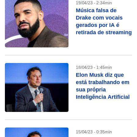
19/04/23 - 2:34min
Música falsa de
Drake com vocais
gerados por IA é
retirada de streaming
18/04/23 - 1:45min
Elon Musk diz que
está trabalhando em
sua própria
Inteligência Artificial
15/04/23 - 0:35min