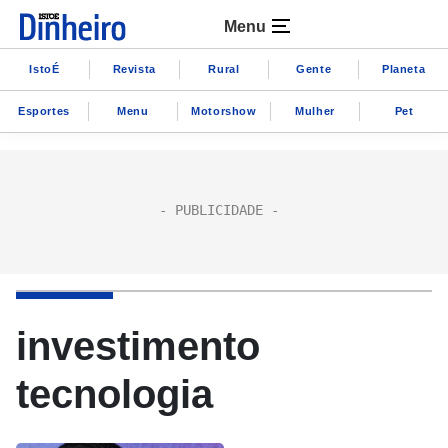
Menu
IstoÉ
Revista
Rural
Gente
Planeta
Esportes
Menu
Motorshow
Mulher
Pet
investimento
tecnologia