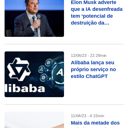
Elon Musk adverte
que a IA desenfreada
tem ‘potencial de
destruição da
civilização’
12/04/23 - 22:28min
Alibaba lança seu
próprio serviço no
estilo ChatGPT
11/04/23 - 4:15min
Mais da metade dos