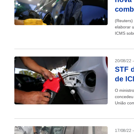
combu
(Reuters)
elaborar 
ICMS sobr
pelo Supr
20/08/22 
STF 
de IC
O ministr
concedeu 
União com
Grande do
17/08/22 