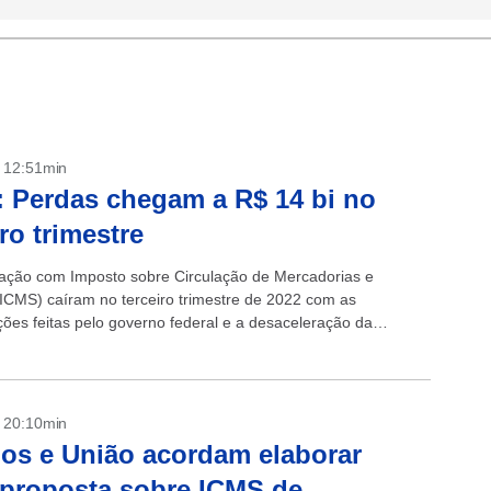
- 12:51min
 Perdas chegam a R$ 14 bi no
iro trimestre
ação com Imposto sobre Circulação de Mercadorias e
(ICMS) caíram no terceiro trimestre de 2022 com as
ões feitas pelo governo federal e a desaceleração da
 No comparativo com o mesmo...
- 20:10min
os e União acordam elaborar
proposta sobre ICMS de