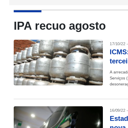
IPA recuo agosto
17/10/22 
ICMS:
terce
A arrecad
Serviços 
desoneraç
economia.
16/09/22 
Estad
nova 