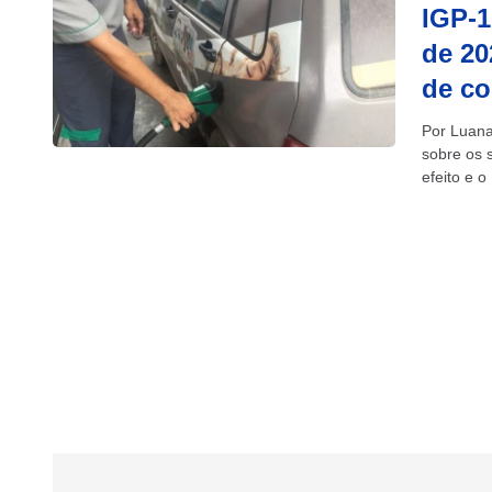
IGP-1
de 20
de c
Por Luana
sobre os 
efeito e 