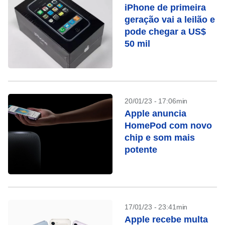
iPhone de primeira
geração vai a leilão e
pode chegar a US$
50 mil
20/01/23 - 17:06min
Apple anuncia
HomePod com novo
chip e som mais
potente
17/01/23 - 23:41min
Apple recebe multa