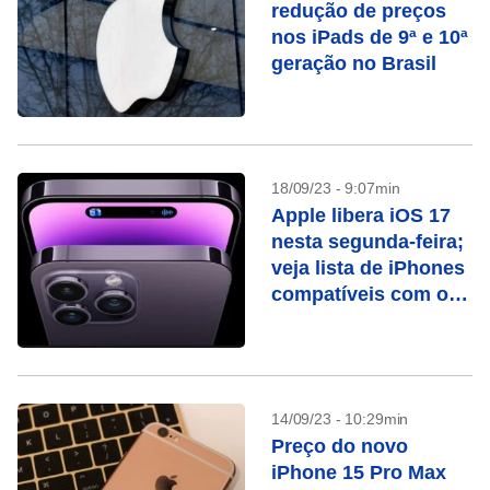
redução de preços
nos iPads de 9ª e 10ª
geração no Brasil
18/09/23 - 9:07min
Apple libera iOS 17
nesta segunda-feira;
veja lista de iPhones
compatíveis com o
sistema operacional
14/09/23 - 10:29min
Preço do novo
iPhone 15 Pro Max