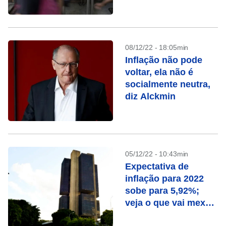
08/12/22 - 18:05min
Inflação não pode
voltar, ela não é
socialmente neutra,
diz Alckmin
05/12/22 - 10:43min
Expectativa de
inflação para 2022
sobe para 5,92%;
veja o que vai mexer
com seu bolso esta