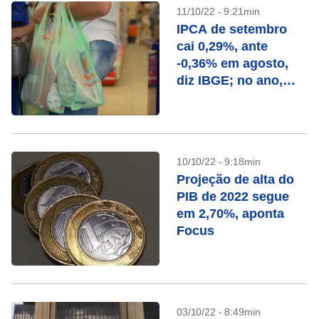
11/10/22 - 9:21min
IPCA de setembro
cai 0,29%, ante
-0,36% em agosto,
diz IBGE; no ano,
sobe 4,09%
10/10/22 - 9:18min
Projeção de alta do
PIB de 2022 segue
em 2,70%, aponta
Focus
03/10/22 - 8:49min