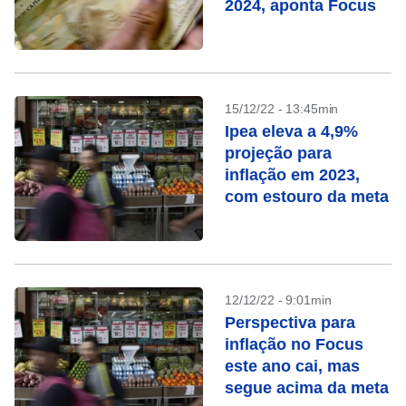
2024, aponta Focus
15/12/22 - 13:45min
Ipea eleva a 4,9%
projeção para
inflação em 2023,
com estouro da meta
12/12/22 - 9:01min
Perspectiva para
inflação no Focus
este ano cai, mas
segue acima da meta