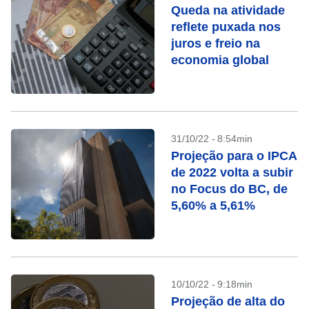
Queda na atividade
reflete puxada nos
juros e freio na
economia global
31/10/22 - 8:54min
Projeção para o IPCA
de 2022 volta a subir
no Focus do BC, de
5,60% a 5,61%
10/10/22 - 9:18min
Projeção de alta do