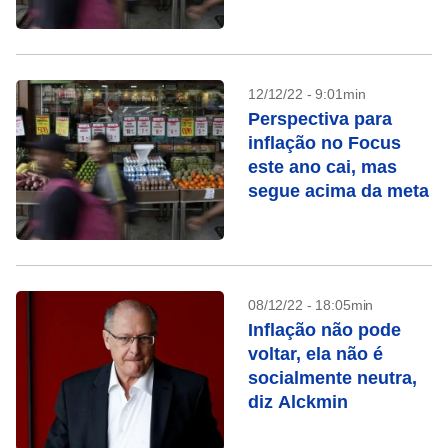
12/12/22 - 9:01min
Perspectiva para
inflação no Focus
este ano cai, mas
segue acima da meta
08/12/22 - 18:05min
Inflação não pode
voltar, ela não é
socialmente neutra,
diz Alckmin