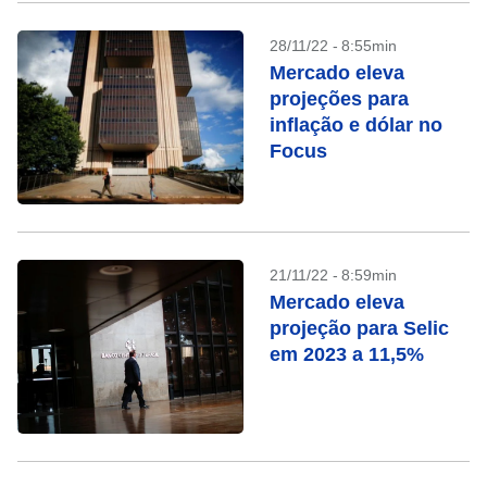
28/11/22 - 8:55min
Mercado eleva
projeções para
inflação e dólar no
Focus
21/11/22 - 8:59min
Mercado eleva
projeção para Selic
em 2023 a 11,5%