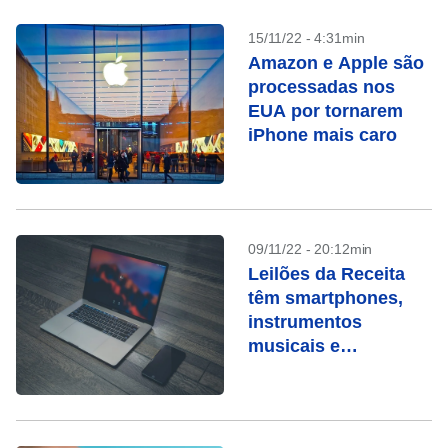
15/11/22 - 4:31min
Amazon e Apple são
processadas nos
EUA por tornarem
iPhone mais caro
09/11/22 - 20:12min
Leilões da Receita
têm smartphones,
instrumentos
musicais e
Macbooks