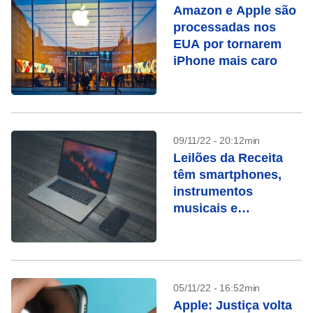
Amazon e Apple são
processadas nos
EUA por tornarem
iPhone mais caro
09/11/22 - 20:12min
Leilões da Receita
têm smartphones,
instrumentos
musicais e
Macbooks
05/11/22 - 16:52min
Apple: Justiça volta