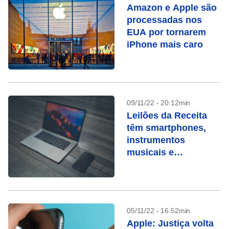
Amazon e Apple são
processadas nos
EUA por tornarem
iPhone mais caro
09/11/22 - 20:12min
Leilões da Receita
têm smartphones,
instrumentos
musicais e
Macbooks
05/11/22 - 16:52min
Apple: Justiça volta