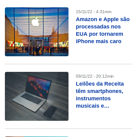
15/11/22 - 4:31min
Amazon e Apple são
processadas nos
EUA por tornarem
iPhone mais caro
09/11/22 - 20:12min
Leilões da Receita
têm smartphones,
instrumentos
musicais e
Macbooks