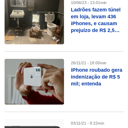
10/04/23 - 13:01min
Ladrões fazem túnel
em loja, levam 436
iPhones, e causam
prejuízo de R$ 2,5
milhões
26/11/21 - 18:00min
iPhone roubado gera
indenização de R$ 5
mil; entenda
03/11/21 - 9:22min