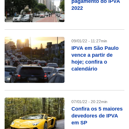
pagamento do IPVA
2022
09/01/22 - 11:27min
IPVA em São Paulo
vence a partir de
hoje; confira o
calendário
07/01/22 - 20:22min
Confira os 5 maiores
devedores de IPVA
em SP