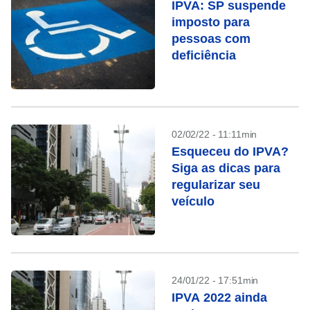
IPVA: SP suspende
imposto para
pessoas com
deficiência
02/02/22 - 11:11min
Esqueceu do IPVA?
Siga as dicas para
regularizar seu
veículo
24/01/22 - 17:51min
IPVA 2022 ainda