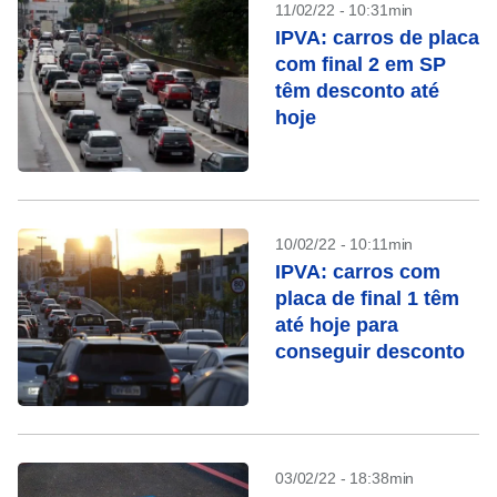
11/02/22 - 10:31min
IPVA: carros de placa
com final 2 em SP
têm desconto até
hoje
10/02/22 - 10:11min
IPVA: carros com
placa de final 1 têm
até hoje para
conseguir desconto
03/02/22 - 18:38min