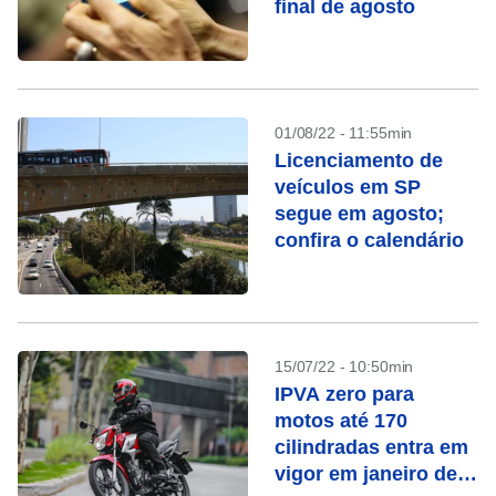
final de agosto
01/08/22 - 11:55min
Licenciamento de
veículos em SP
segue em agosto;
confira o calendário
15/07/22 - 10:50min
IPVA zero para
motos até 170
cilindradas entra em
vigor em janeiro de