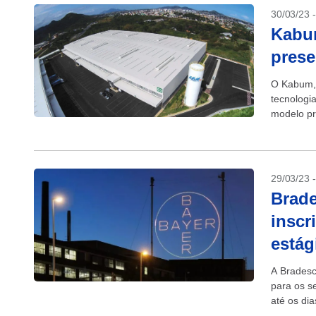
30/03/23 
Kabu
prese
O Kabum, 
tecnologi
modelo pr
de Tecnolo
29/03/23 
Brade
inscr
estág
A Bradesc
para os s
até os dia