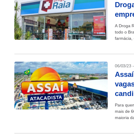
Droga
empre
A Droga R
todo o Bra
farmácia, 
Pessoas..
06/03/23 
Assaí
vagas
candi
Para quem
mais de 6
maioria d
temporário