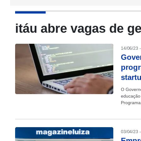
itáu abre vagas de g
14/06/23 
Gover
progr
start
O Governo
educação 
Programa 
03/04/23 
Empre