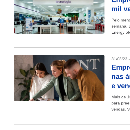
mil v
Pelo meno
semana. E
Energy of
Negócios,
31/03/23 
Empr
nas á
e ven
Mais de 1
para pree
vendas. V
4intelligen