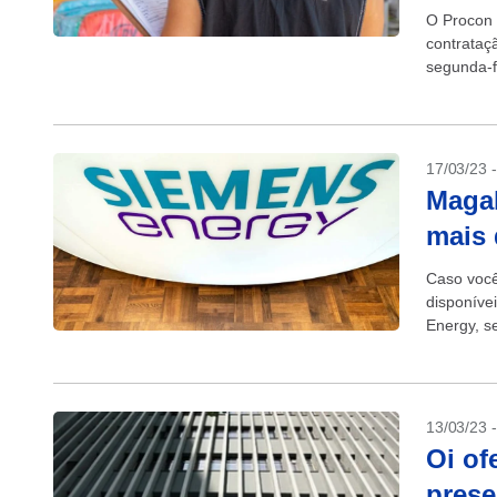
O Procon 
contrataç
segunda-fe
17/03/23 
Magal
mais 
Caso você
disponíve
Energy, s
Programa 
13/03/23 
Oi of
prese