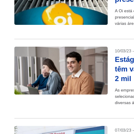
A Oi está
presencia
várias ár
Tecnologia
10/03/23 
Estág
têm v
2 mil
As empres
seleciona
diversas 
(capital e 
07/03/23 