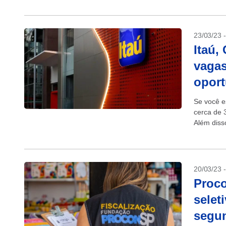
23/03/23 
Itaú,
vagas
opor
Se você e
cerca de 
Além diss
abertas....
20/03/23 
Proco
selet
segun