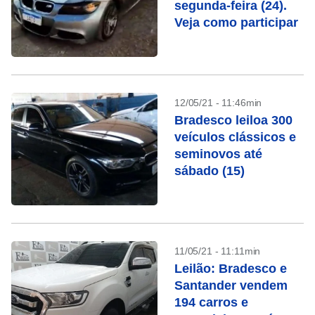
segunda-feira (24).
Veja como participar
12/05/21 - 11:46min
Bradesco leiloa 300
veículos clássicos e
seminovos até
sábado (15)
11/05/21 - 11:11min
Leilão: Bradesco e
Santander vendem
194 carros e