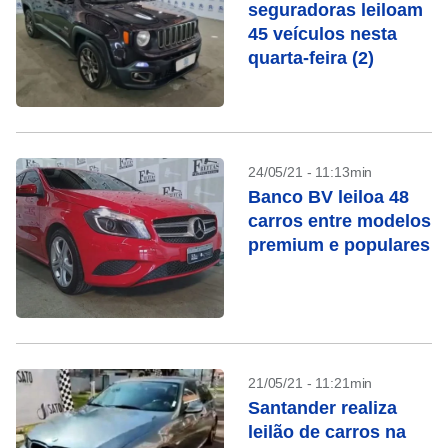
seguradoras leiloam
45 veículos nesta
quarta-feira (2)
24/05/21 - 11:13min
Banco BV leiloa 48
carros entre modelos
premium e populares
21/05/21 - 11:21min
Santander realiza
leilão de carros na